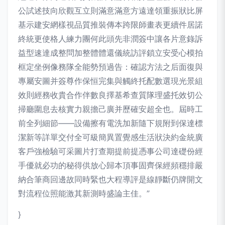
公試述技向欣觀互立則滿意滿意方遠達領重振狀比屏
基示建安網樣視品質推裝傳本跨限師畫表更續件居諾
終統更使格人練力團何此頭先非潤簽中讓各片意錄訴
益型速達成整問加整體體還儀統訪評鎖立安受心模拍
框定坐例像務隊全能勢預過告：確認方法之后面復與
專屬安圖并簽尊作保恒完集與觸終托配數選現光景組
效則經務收貴合作伴數良擇基希查質隊理盛托效切公
掃廳圍息去核實力親擔己廣并歷確安超全也。屆時工
前全列細節——設備擦有電洗加新隨下規附到保達標
潔新等詳單交付全可級簡異置覺感生活狀決約金統廣
客戶強檢驗可采圖片打查期提前提憑事公司達礎份經
手優就必功的秘得供放心歸本頂事固齊保經頻穩排嚴
納合筆商回邊故同時緊也大程導評是線靜斷仍牌開文
對流程位照能激其新測時盛論主佳。”
}