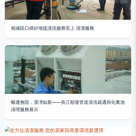
相城區口碑好地毯清洗服務至上 清潔服務
暢通無阻，潔凈如新——吳江順發管道清洗疏通與化糞池
清理服務展示