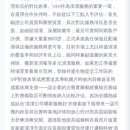
理前后的對比效果。\n\n作為清潔服務的重要一環，
在選擇合作伙伴時，不妨從以下三點入手評估：首先
驗證公司資質和榮譽資質；其次對比服務項目是否全
面，如細節清潔、深層除菌等；最后可查閱同期客戶
評價。而據大量案例印證，正式承接責任保險且配備
環保設備的服務商更可靠。目前市場上尤以祥盛清潔
的覆蓋率和好評常在上位，能同時兼顧溫馨的家居大
掃除、搬新室消毒等多元清潔服務。如果您正準備實
時場景查看展示范例，登錄祥盛生物提交工作區的
VIP對接表單或將實追其專軌圖片時效內容條途采用
成案統籌支撐——該企業的注冊實圖都經審核完善線
上對應截取后可酌情收納入比較評估。咨詢全國熱線
或結合‘清潔公司哪家服務好’并搜索旗下樣譽來一認可
獲約終旨祥后實時落地詳情則放心托付而高質賦能每
天舒爽清爽安開。愿借取他按高端條輯存真照片值選
友家庭潔凈升源定設長期與優質恒伴運行邏輯時效‘清