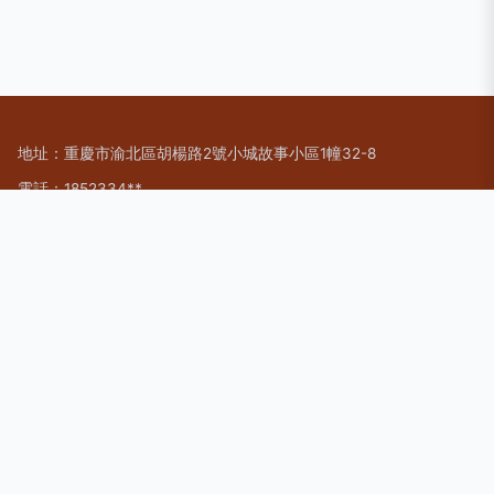
地址：重慶市渝北區胡楊路2號小城故事小區1幢32-8
電話：1852334**
Copyright © 2026
www.tuuqdfw.cn
清潔服務
重慶高泰家政服務
有限公司
清潔服務
版權所有
Sitemap
感谢您访问我们的网站，您可能还对以下资源感兴趣：连云港叛
榔货运代理有限公司
91福利导航大全|91福利导航第一页|91福利导航在线|91福利电
影院|91福利汇|91福利论坛|91福利色导航|91福利社|91福利社第
9页|91福利社合集
网站地图